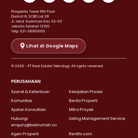
Properti Dijual di Kemayoran >
Prosperity Tower 8th Floor
Properti Dijual di Menteng >
District 8, SCBD Lot 28
Properti Dijual di Senen >
JI. Jend. Sudirman Kav. 52-53
Jakarta Selatan 12190
Properti Dijual di Tanah Abang >
Telp: 021-38959193
Properti Dijual di Cikini >
Properti Dijual di Kramat >
Lihat di Google Maps
Properti Dijual di Pasar Baru >
Properti Dijual di Bendungan Hilir >
© 2026 - PT Real Estate Teknologi. All rights reserved.
Properti Dijual di Jakarta Selatan >
Properti Dijual di Cilandak >
PERUSAHAAN
Properti Dijual di Lebak Bulus >
Syarat & Ketentuan
Kebijakan Privasi
Properti Dijual di Gandaria Selatan >
Properti Dijual di Pondok Labu >
Komunitas
Berita Properti
Properti Dijual di Cipete Selatan >
Ajukan Konsultasi
Mitra Proyek
Properti Dijual di Jagakarsa >
Hubungi:
Listing Management Service
Properti Dijual di Lenteng Agung >
enquiry@belirumah.co
Properti Dijual di Senayan >
Agen Properti
Rentfix.com
Properti Dijual di Pondok Pinang >