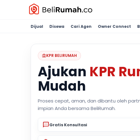
Dijual
Disewa
Cari Agen
Owner Connect
B
KPR BELIRUMAH
Ajukan
KPR R
Mudah
Proses cepat, aman, dan dibantu oleh part
impian Anda bersama BeliRumah.
Gratis Konsultasi