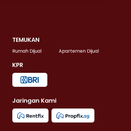
TEMUKAN
 >
Rumah Dijual
Apartemen Dijual
KPR
>
 >
Jaringan Kami
u >
>
 Lama >