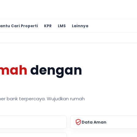
antu Cari Properti
KPR
LMS
Lainnya
umah
dengan
ner bank terpercaya. Wujudkan rumah
Data Aman