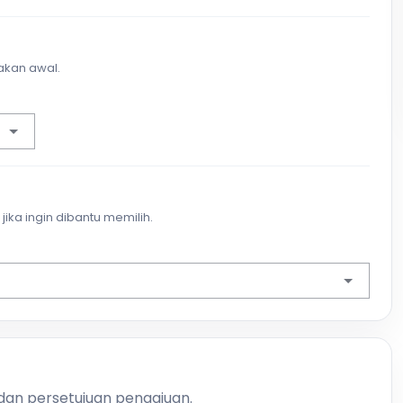
akan awal.
jika ingin dibantu memilih.
 dan persetujuan pengajuan.