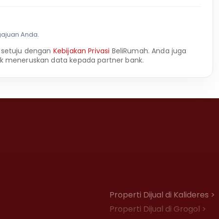
gajuan Anda.
 setuju dengan
Kebijakan Privasi
BeliRumah. Anda juga
k meneruskan data kepada partner bank.
Properti Dijual di Kalideres >
Properti Dijual di Grogol >