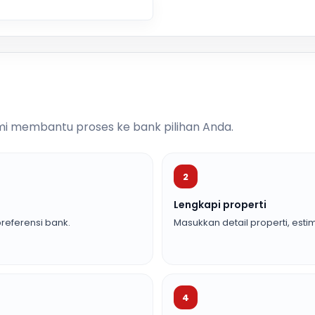
i membantu proses ke bank pilihan Anda.
2
Lengkapi properti
referensi bank.
Masukkan detail properti, estim
4