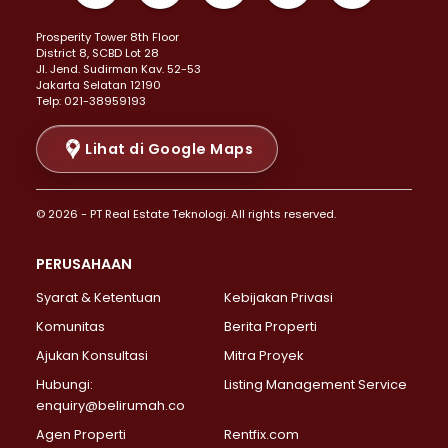
Properti Dijual di Kemayoran >
Prosperity Tower 8th Floor
Properti Dijual di Menteng >
District 8, SCBD Lot 28
Properti Dijual di Senen >
JI. Jend. Sudirman Kav. 52-53
Jakarta Selatan 12190
Properti Dijual di Tanah Abang >
Telp: 021-38959193
Properti Dijual di Cikini >
Properti Dijual di Kramat >
Lihat di Google Maps
Properti Dijual di Pasar Baru >
Properti Dijual di Bendungan Hilir >
© 2026 - PT Real Estate Teknologi. All rights reserved.
Properti Dijual di Jakarta Selatan >
Properti Dijual di Cilandak >
PERUSAHAAN
Properti Dijual di Lebak Bulus >
Syarat & Ketentuan
Kebijakan Privasi
Properti Dijual di Gandaria Selatan >
Properti Dijual di Pondok Labu >
Komunitas
Berita Properti
Properti Dijual di Cipete Selatan >
Ajukan Konsultasi
Mitra Proyek
Properti Dijual di Jagakarsa >
Hubungi:
Listing Management Service
Properti Dijual di Lenteng Agung >
enquiry@belirumah.co
Properti Dijual di Senayan >
Agen Properti
Rentfix.com
Properti Dijual di Pondok Pinang >