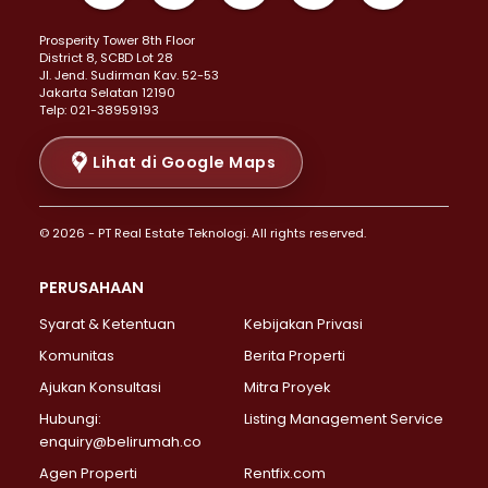
Properti Dijual di Kemayoran >
Prosperity Tower 8th Floor
Properti Dijual di Menteng >
District 8, SCBD Lot 28
Properti Dijual di Senen >
JI. Jend. Sudirman Kav. 52-53
Jakarta Selatan 12190
Properti Dijual di Tanah Abang >
Telp: 021-38959193
Properti Dijual di Cikini >
Properti Dijual di Kramat >
Lihat di Google Maps
Properti Dijual di Pasar Baru >
Properti Dijual di Bendungan Hilir >
© 2026 - PT Real Estate Teknologi. All rights reserved.
Properti Dijual di Jakarta Selatan >
Properti Dijual di Cilandak >
PERUSAHAAN
Properti Dijual di Lebak Bulus >
Syarat & Ketentuan
Kebijakan Privasi
Properti Dijual di Gandaria Selatan >
Properti Dijual di Pondok Labu >
Komunitas
Berita Properti
Properti Dijual di Cipete Selatan >
Ajukan Konsultasi
Mitra Proyek
Properti Dijual di Jagakarsa >
Hubungi:
Listing Management Service
Properti Dijual di Lenteng Agung >
enquiry@belirumah.co
Properti Dijual di Senayan >
Agen Properti
Rentfix.com
Properti Dijual di Pondok Pinang >