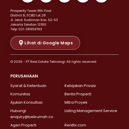
Properti Dijual di Kemayoran >
Prosperity Tower 8th Floor
Properti Dijual di Menteng >
District 8, SCBD Lot 28
Properti Dijual di Senen >
JI. Jend. Sudirman Kav. 52-53
Jakarta Selatan 12190
Properti Dijual di Tanah Abang >
Telp: 021-38959193
Properti Dijual di Cikini >
Properti Dijual di Kramat >
Lihat di Google Maps
Properti Dijual di Pasar Baru >
Properti Dijual di Bendungan Hilir >
© 2026 - PT Real Estate Teknologi. All rights reserved.
Properti Dijual di Jakarta Selatan >
Properti Dijual di Cilandak >
PERUSAHAAN
Properti Dijual di Lebak Bulus >
Syarat & Ketentuan
Kebijakan Privasi
Properti Dijual di Gandaria Selatan >
Properti Dijual di Pondok Labu >
Komunitas
Berita Properti
Properti Dijual di Cipete Selatan >
Ajukan Konsultasi
Mitra Proyek
Properti Dijual di Jagakarsa >
Hubungi:
Listing Management Service
Properti Dijual di Lenteng Agung >
enquiry@belirumah.co
Properti Dijual di Senayan >
Agen Properti
Rentfix.com
Properti Dijual di Pondok Pinang >