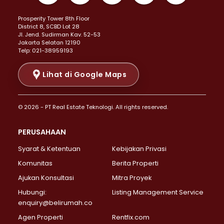
Properti Dijual di Kemayoran >
Prosperity Tower 8th Floor
Properti Dijual di Menteng >
District 8, SCBD Lot 28
Properti Dijual di Senen >
JI. Jend. Sudirman Kav. 52-53
Jakarta Selatan 12190
Properti Dijual di Tanah Abang >
Telp: 021-38959193
Properti Dijual di Cikini >
Properti Dijual di Kramat >
Lihat di Google Maps
Properti Dijual di Pasar Baru >
Properti Dijual di Bendungan Hilir >
© 2026 - PT Real Estate Teknologi. All rights reserved.
Properti Dijual di Jakarta Selatan >
Properti Dijual di Cilandak >
PERUSAHAAN
Properti Dijual di Lebak Bulus >
Syarat & Ketentuan
Kebijakan Privasi
Properti Dijual di Gandaria Selatan >
Properti Dijual di Pondok Labu >
Komunitas
Berita Properti
Properti Dijual di Cipete Selatan >
Ajukan Konsultasi
Mitra Proyek
Properti Dijual di Jagakarsa >
Hubungi:
Listing Management Service
Properti Dijual di Lenteng Agung >
enquiry@belirumah.co
Properti Dijual di Senayan >
Agen Properti
Rentfix.com
Properti Dijual di Pondok Pinang >