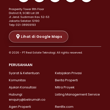
Properti Dijual di Kemayoran >
Prosperity Tower 8th Floor
Properti Dijual di Menteng >
District 8, SCBD Lot 28
Properti Dijual di Senen >
JI. Jend. Sudirman Kav. 52-53
Jakarta Selatan 12190
Properti Dijual di Tanah Abang >
Telp: 021-38959193
Properti Dijual di Cikini >
Properti Dijual di Kramat >
Lihat di Google Maps
Properti Dijual di Pasar Baru >
Properti Dijual di Bendungan Hilir >
© 2026 - PT Real Estate Teknologi. All rights reserved.
Properti Dijual di Jakarta Selatan >
Properti Dijual di Cilandak >
PERUSAHAAN
Properti Dijual di Lebak Bulus >
Syarat & Ketentuan
Kebijakan Privasi
Properti Dijual di Gandaria Selatan >
Properti Dijual di Pondok Labu >
Komunitas
Berita Properti
Properti Dijual di Cipete Selatan >
Ajukan Konsultasi
Mitra Proyek
Properti Dijual di Jagakarsa >
Hubungi:
Listing Management Service
Properti Dijual di Lenteng Agung >
enquiry@belirumah.co
Properti Dijual di Senayan >
Agen Properti
Rentfix.com
Properti Dijual di Pondok Pinang >