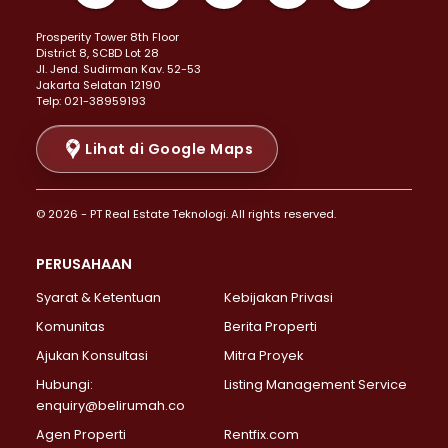
Properti Dijual di Kemayoran >
Prosperity Tower 8th Floor
Properti Dijual di Menteng >
District 8, SCBD Lot 28
Properti Dijual di Senen >
JI. Jend. Sudirman Kav. 52-53
Jakarta Selatan 12190
Properti Dijual di Tanah Abang >
Telp: 021-38959193
Properti Dijual di Cikini >
Properti Dijual di Kramat >
Lihat di Google Maps
Properti Dijual di Pasar Baru >
Properti Dijual di Bendungan Hilir >
© 2026 - PT Real Estate Teknologi. All rights reserved.
Properti Dijual di Jakarta Selatan >
Properti Dijual di Cilandak >
PERUSAHAAN
Properti Dijual di Lebak Bulus >
Syarat & Ketentuan
Kebijakan Privasi
Properti Dijual di Gandaria Selatan >
Properti Dijual di Pondok Labu >
Komunitas
Berita Properti
Properti Dijual di Cipete Selatan >
Ajukan Konsultasi
Mitra Proyek
Properti Dijual di Jagakarsa >
Hubungi:
Listing Management Service
Properti Dijual di Lenteng Agung >
enquiry@belirumah.co
Properti Dijual di Senayan >
Agen Properti
Rentfix.com
Properti Dijual di Pondok Pinang >