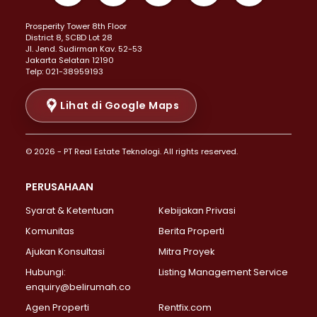
Properti Dijual di Kemayoran >
Prosperity Tower 8th Floor
Properti Dijual di Menteng >
District 8, SCBD Lot 28
Properti Dijual di Senen >
JI. Jend. Sudirman Kav. 52-53
Jakarta Selatan 12190
Properti Dijual di Tanah Abang >
Telp: 021-38959193
Properti Dijual di Cikini >
Properti Dijual di Kramat >
Lihat di Google Maps
Properti Dijual di Pasar Baru >
Properti Dijual di Bendungan Hilir >
© 2026 - PT Real Estate Teknologi. All rights reserved.
Properti Dijual di Jakarta Selatan >
Properti Dijual di Cilandak >
PERUSAHAAN
Properti Dijual di Lebak Bulus >
Syarat & Ketentuan
Kebijakan Privasi
Properti Dijual di Gandaria Selatan >
Properti Dijual di Pondok Labu >
Komunitas
Berita Properti
Properti Dijual di Cipete Selatan >
Ajukan Konsultasi
Mitra Proyek
Properti Dijual di Jagakarsa >
Hubungi:
Listing Management Service
Properti Dijual di Lenteng Agung >
enquiry@belirumah.co
Properti Dijual di Senayan >
Agen Properti
Rentfix.com
Properti Dijual di Pondok Pinang >