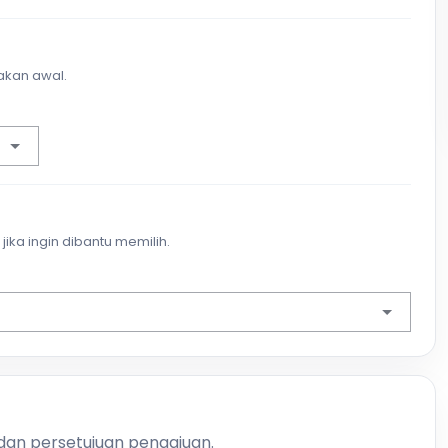
akan awal.
jika ingin dibantu memilih.
 dan persetujuan pengajuan.