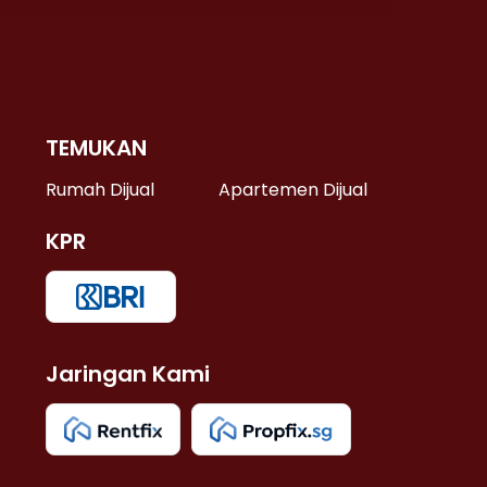
TEMUKAN
 >
Rumah Dijual
Apartemen Dijual
KPR
>
 >
Jaringan Kami
u >
>
 Lama >