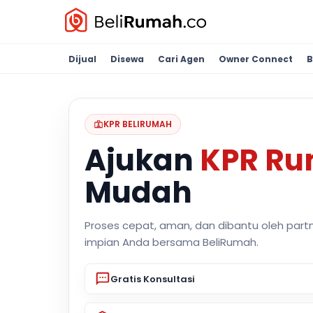
Dijual
Disewa
Cari Agen
Owner Connect
B
KPR BELIRUMAH
Ajukan
KPR R
Mudah
Proses cepat, aman, dan dibantu oleh part
impian Anda bersama BeliRumah.
Gratis Konsultasi