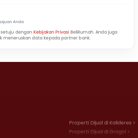
gajuan Anda.
 setuju dengan
Kebijakan Privasi
BeliRumah. Anda juga
k meneruskan data kepada partner bank.
Properti Dijual di Kalideres >
Properti Dijual di Grogol >