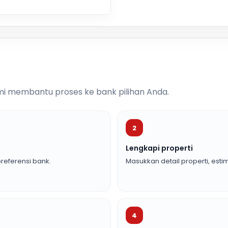
i membantu proses ke bank pilihan Anda.
2
Lengkapi properti
referensi bank.
Masukkan detail properti, estim
4