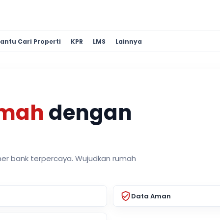
antu Cari Properti
KPR
LMS
Lainnya
umah
dengan
ner bank terpercaya. Wujudkan rumah
Data Aman