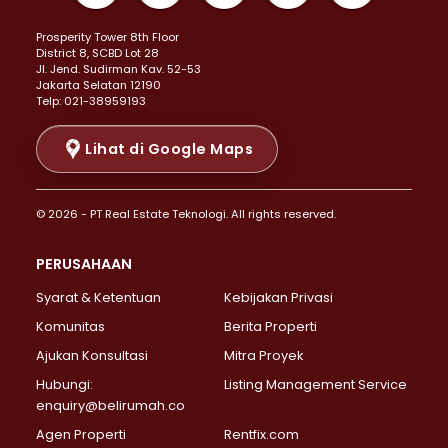
Properti Dijual di Kemayoran >
Prosperity Tower 8th Floor
Properti Dijual di Menteng >
District 8, SCBD Lot 28
Properti Dijual di Senen >
JI. Jend. Sudirman Kav. 52-53
Jakarta Selatan 12190
Properti Dijual di Tanah Abang >
Telp: 021-38959193
Properti Dijual di Cikini >
Properti Dijual di Kramat >
Lihat di Google Maps
Properti Dijual di Pasar Baru >
Properti Dijual di Bendungan Hilir >
© 2026 - PT Real Estate Teknologi. All rights reserved.
Properti Dijual di Jakarta Selatan >
Properti Dijual di Cilandak >
PERUSAHAAN
Properti Dijual di Lebak Bulus >
Syarat & Ketentuan
Kebijakan Privasi
Properti Dijual di Gandaria Selatan >
Properti Dijual di Pondok Labu >
Komunitas
Berita Properti
Properti Dijual di Cipete Selatan >
Ajukan Konsultasi
Mitra Proyek
Properti Dijual di Jagakarsa >
Hubungi:
Listing Management Service
Properti Dijual di Lenteng Agung >
enquiry@belirumah.co
Properti Dijual di Senayan >
Agen Properti
Rentfix.com
Properti Dijual di Pondok Pinang >