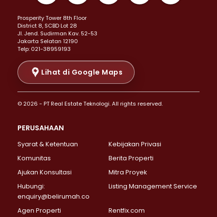
Properti Dijual di Kemayoran >
Prosperity Tower 8th Floor
Properti Dijual di Menteng >
District 8, SCBD Lot 28
Properti Dijual di Senen >
JI. Jend. Sudirman Kav. 52-53
Jakarta Selatan 12190
Properti Dijual di Tanah Abang >
Telp: 021-38959193
Properti Dijual di Cikini >
Properti Dijual di Kramat >
Lihat di Google Maps
Properti Dijual di Pasar Baru >
Properti Dijual di Bendungan Hilir >
© 2026 - PT Real Estate Teknologi. All rights reserved.
Properti Dijual di Jakarta Selatan >
Properti Dijual di Cilandak >
PERUSAHAAN
Properti Dijual di Lebak Bulus >
Syarat & Ketentuan
Kebijakan Privasi
Properti Dijual di Gandaria Selatan >
Properti Dijual di Pondok Labu >
Komunitas
Berita Properti
Properti Dijual di Cipete Selatan >
Ajukan Konsultasi
Mitra Proyek
Properti Dijual di Jagakarsa >
Hubungi:
Listing Management Service
Properti Dijual di Lenteng Agung >
enquiry@belirumah.co
Properti Dijual di Senayan >
Agen Properti
Rentfix.com
Properti Dijual di Pondok Pinang >