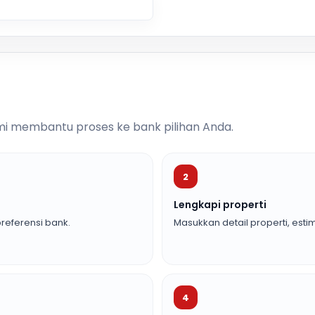
i membantu proses ke bank pilihan Anda.
2
Lengkapi properti
referensi bank.
Masukkan detail properti, estim
4