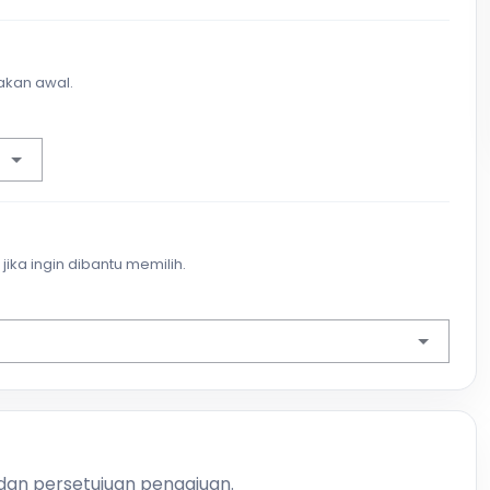
akan awal.
jika ingin dibantu memilih.
 dan persetujuan pengajuan.