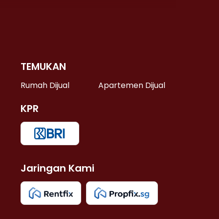
TEMUKAN
 >
Rumah Dijual
Apartemen Dijual
KPR
>
 >
Jaringan Kami
u >
>
 Lama >