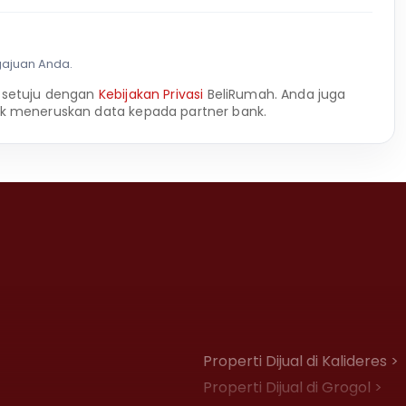
gajuan Anda.
 setuju dengan
Kebijakan Privasi
BeliRumah. Anda juga
k meneruskan data kepada partner bank.
Properti Dijual di Kalideres >
Properti Dijual di Grogol >