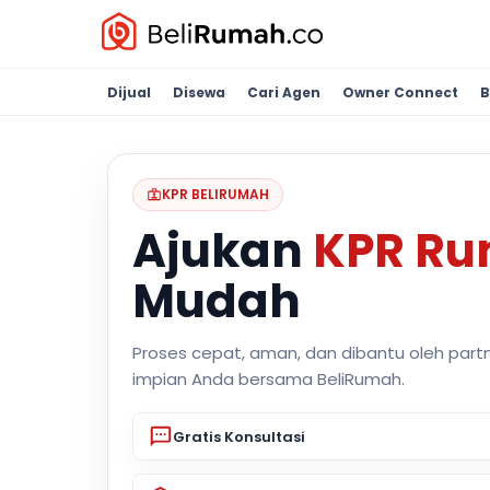
Dijual
Disewa
Cari Agen
Owner Connect
B
KPR BELIRUMAH
Ajukan
KPR R
Mudah
Proses cepat, aman, dan dibantu oleh part
impian Anda bersama BeliRumah.
Gratis Konsultasi