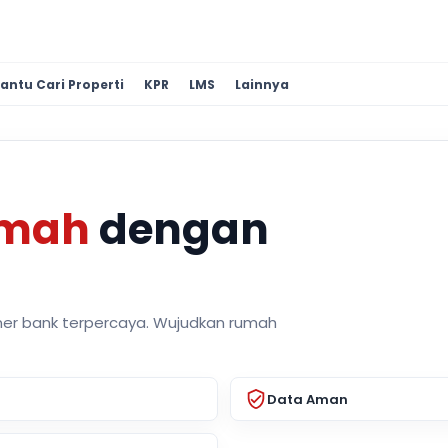
antu Cari Properti
KPR
LMS
Lainnya
umah
dengan
ner bank terpercaya. Wujudkan rumah
Data Aman