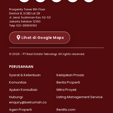
Properti Dijual di Kemayoran >
Prosperity Tower 8th Floor
Properti Dijual di Menteng >
District 8, SCBD Lot 28
Properti Dijual di Senen >
JI. Jend. Sudirman Kav. 52-53
Jakarta Selatan 12190
Properti Dijual di Tanah Abang >
Telp: 021-38959193
Properti Dijual di Cikini >
Properti Dijual di Kramat >
Lihat di Google Maps
Properti Dijual di Pasar Baru >
Properti Dijual di Bendungan Hilir >
© 2026 - PT Real Estate Teknologi. All rights reserved.
Properti Dijual di Jakarta Selatan >
Properti Dijual di Cilandak >
PERUSAHAAN
Properti Dijual di Lebak Bulus >
Syarat & Ketentuan
Kebijakan Privasi
Properti Dijual di Gandaria Selatan >
Properti Dijual di Pondok Labu >
Komunitas
Berita Properti
Properti Dijual di Cipete Selatan >
Ajukan Konsultasi
Mitra Proyek
Properti Dijual di Jagakarsa >
Hubungi:
Listing Management Service
Properti Dijual di Lenteng Agung >
enquiry@belirumah.co
Properti Dijual di Senayan >
Agen Properti
Rentfix.com
Properti Dijual di Pondok Pinang >