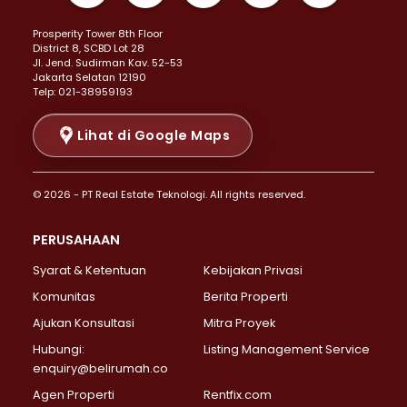
Properti Dijual di Kemayoran >
Prosperity Tower 8th Floor
Properti Dijual di Menteng >
District 8, SCBD Lot 28
Properti Dijual di Senen >
JI. Jend. Sudirman Kav. 52-53
Jakarta Selatan 12190
Properti Dijual di Tanah Abang >
Telp: 021-38959193
Properti Dijual di Cikini >
Properti Dijual di Kramat >
Lihat di Google Maps
Properti Dijual di Pasar Baru >
Properti Dijual di Bendungan Hilir >
© 2026 - PT Real Estate Teknologi. All rights reserved.
Properti Dijual di Jakarta Selatan >
Properti Dijual di Cilandak >
PERUSAHAAN
Properti Dijual di Lebak Bulus >
Syarat & Ketentuan
Kebijakan Privasi
Properti Dijual di Gandaria Selatan >
Properti Dijual di Pondok Labu >
Komunitas
Berita Properti
Properti Dijual di Cipete Selatan >
Ajukan Konsultasi
Mitra Proyek
Properti Dijual di Jagakarsa >
Hubungi:
Listing Management Service
Properti Dijual di Lenteng Agung >
enquiry@belirumah.co
Properti Dijual di Senayan >
Agen Properti
Rentfix.com
Properti Dijual di Pondok Pinang >