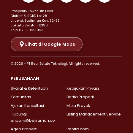
Properti Dijual di Kemayoran >
Prosperity Tower 8th Floor
Properti Dijual di Menteng >
District 8, SCBD Lot 28
Properti Dijual di Senen >
JI. Jend. Sudirman Kav. 52-53
Jakarta Selatan 12190
Properti Dijual di Tanah Abang >
Telp: 021-38959193
Properti Dijual di Cikini >
Properti Dijual di Kramat >
Lihat di Google Maps
Properti Dijual di Pasar Baru >
Properti Dijual di Bendungan Hilir >
© 2026 - PT Real Estate Teknologi. All rights reserved.
Properti Dijual di Jakarta Selatan >
Properti Dijual di Cilandak >
PERUSAHAAN
Properti Dijual di Lebak Bulus >
Syarat & Ketentuan
Kebijakan Privasi
Properti Dijual di Gandaria Selatan >
Properti Dijual di Pondok Labu >
Komunitas
Berita Properti
Properti Dijual di Cipete Selatan >
Ajukan Konsultasi
Mitra Proyek
Properti Dijual di Jagakarsa >
Hubungi:
Listing Management Service
Properti Dijual di Lenteng Agung >
enquiry@belirumah.co
Properti Dijual di Senayan >
Agen Properti
Rentfix.com
Properti Dijual di Pondok Pinang >