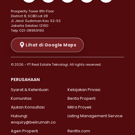
Properti Dijual di Kemayoran >
Prosperity Tower 8th Floor
Properti Dijual di Menteng >
District 8, SCBD Lot 28
Properti Dijual di Senen >
JI. Jend. Sudirman Kav. 52-53
Jakarta Selatan 12190
Properti Dijual di Tanah Abang >
Telp: 021-38959193
Properti Dijual di Cikini >
Properti Dijual di Kramat >
Lihat di Google Maps
Properti Dijual di Pasar Baru >
Properti Dijual di Bendungan Hilir >
© 2026 - PT Real Estate Teknologi. All rights reserved.
Properti Dijual di Jakarta Selatan >
Properti Dijual di Cilandak >
PERUSAHAAN
Properti Dijual di Lebak Bulus >
Syarat & Ketentuan
Kebijakan Privasi
Properti Dijual di Gandaria Selatan >
Properti Dijual di Pondok Labu >
Komunitas
Berita Properti
Properti Dijual di Cipete Selatan >
Ajukan Konsultasi
Mitra Proyek
Properti Dijual di Jagakarsa >
Hubungi:
Listing Management Service
Properti Dijual di Lenteng Agung >
enquiry@belirumah.co
Properti Dijual di Senayan >
Agen Properti
Rentfix.com
Properti Dijual di Pondok Pinang >