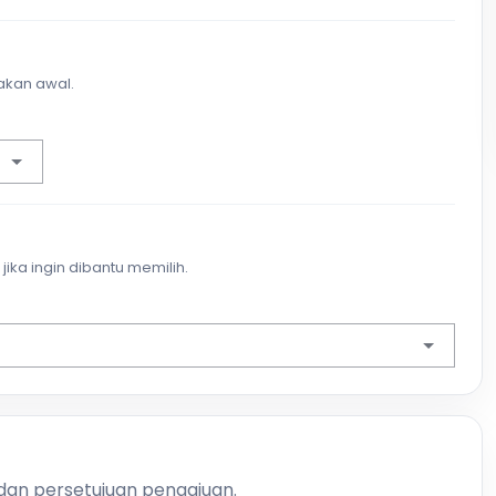
akan awal.
jika ingin dibantu memilih.
 dan persetujuan pengajuan.