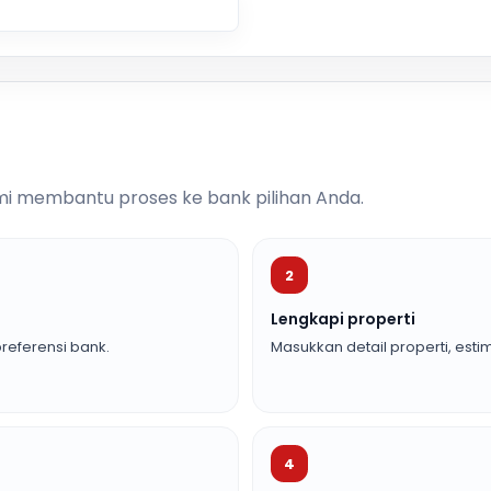
i membantu proses ke bank pilihan Anda.
2
Lengkapi properti
referensi bank.
Masukkan detail properti, estim
4