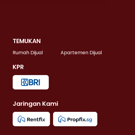
TEMUKAN
 >
Rumah Dijual
Apartemen Dijual
KPR
>
 >
Jaringan Kami
u >
>
 Lama >