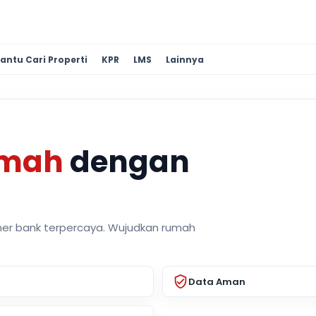
antu Cari Properti
KPR
LMS
Lainnya
umah
dengan
ner bank terpercaya. Wujudkan rumah
Data Aman