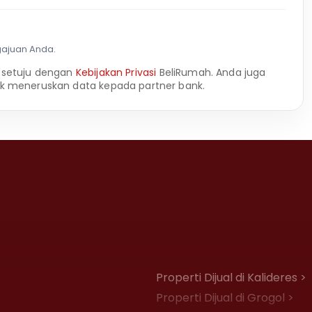
gajuan Anda.
 setuju dengan
Kebijakan Privasi
BeliRumah. Anda juga
k meneruskan data kepada partner bank.
Properti Dijual di Kalideres >
Properti Dijual di Grogol >