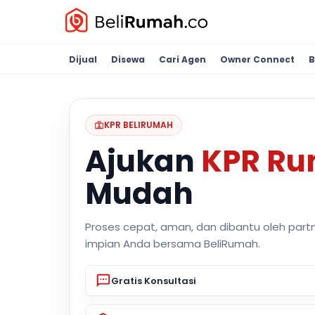
Dijual
Disewa
Cari Agen
Owner Connect
B
KPR BELIRUMAH
Ajukan
KPR R
Mudah
Proses cepat, aman, dan dibantu oleh part
impian Anda bersama BeliRumah.
Gratis Konsultasi