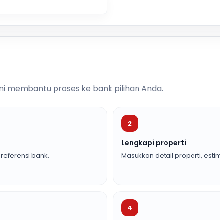
i membantu proses ke bank pilihan Anda.
2
Lengkapi properti
referensi bank.
Masukkan detail properti, estim
4