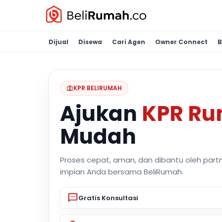
Dijual
Disewa
Cari Agen
Owner Connect
B
KPR BELIRUMAH
Ajukan
KPR R
Mudah
Proses cepat, aman, dan dibantu oleh part
impian Anda bersama BeliRumah.
Gratis Konsultasi