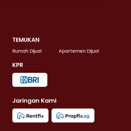
TEMUKAN
 >
Rumah Dijual
Apartemen Dijual
KPR
>
 >
Jaringan Kami
u >
>
 Lama >