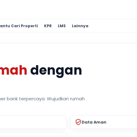
antu Cari Properti
KPR
LMS
Lainnya
umah
dengan
ner bank terpercaya. Wujudkan rumah
Data Aman