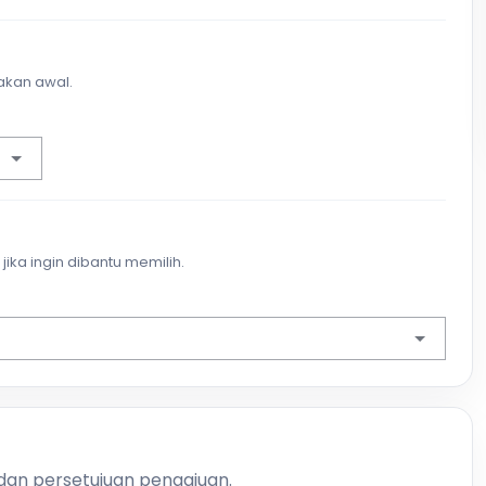
akan awal.
jika ingin dibantu memilih.
 dan persetujuan pengajuan.