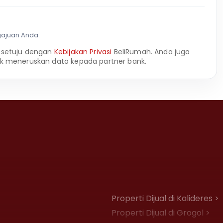
gajuan Anda.
 setuju dengan
Kebijakan Privasi
BeliRumah. Anda juga
k meneruskan data kepada partner bank.
Properti Dijual di Kalideres >
Properti Dijual di Grogol >