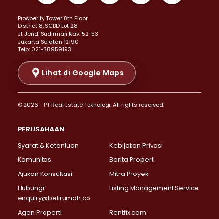
Properti Dijual di Kemayoran >
Prosperity Tower 8th Floor
Properti Dijual di Menteng >
District 8, SCBD Lot 28
Properti Dijual di Senen >
JI. Jend. Sudirman Kav. 52-53
Jakarta Selatan 12190
Properti Dijual di Tanah Abang >
Telp: 021-38959193
Properti Dijual di Cikini >
Properti Dijual di Kramat >
Lihat di Google Maps
Properti Dijual di Pasar Baru >
Properti Dijual di Bendungan Hilir >
© 2026 - PT Real Estate Teknologi. All rights reserved.
Properti Dijual di Jakarta Selatan >
Properti Dijual di Cilandak >
PERUSAHAAN
Properti Dijual di Lebak Bulus >
Syarat & Ketentuan
Kebijakan Privasi
Properti Dijual di Gandaria Selatan >
Properti Dijual di Pondok Labu >
Komunitas
Berita Properti
Properti Dijual di Cipete Selatan >
Ajukan Konsultasi
Mitra Proyek
Properti Dijual di Jagakarsa >
Hubungi:
Listing Management Service
Properti Dijual di Lenteng Agung >
enquiry@belirumah.co
Properti Dijual di Senayan >
Agen Properti
Rentfix.com
Properti Dijual di Pondok Pinang >