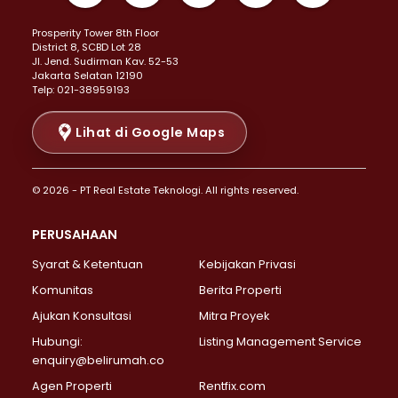
Properti Dijual di Kemayoran >
Prosperity Tower 8th Floor
Properti Dijual di Menteng >
District 8, SCBD Lot 28
Properti Dijual di Senen >
JI. Jend. Sudirman Kav. 52-53
Jakarta Selatan 12190
Properti Dijual di Tanah Abang >
Telp: 021-38959193
Properti Dijual di Cikini >
Properti Dijual di Kramat >
Lihat di Google Maps
Properti Dijual di Pasar Baru >
Properti Dijual di Bendungan Hilir >
© 2026 - PT Real Estate Teknologi. All rights reserved.
Properti Dijual di Jakarta Selatan >
Properti Dijual di Cilandak >
PERUSAHAAN
Properti Dijual di Lebak Bulus >
Syarat & Ketentuan
Kebijakan Privasi
Properti Dijual di Gandaria Selatan >
Properti Dijual di Pondok Labu >
Komunitas
Berita Properti
Properti Dijual di Cipete Selatan >
Ajukan Konsultasi
Mitra Proyek
Properti Dijual di Jagakarsa >
Hubungi:
Listing Management Service
Properti Dijual di Lenteng Agung >
enquiry@belirumah.co
Properti Dijual di Senayan >
Agen Properti
Rentfix.com
Properti Dijual di Pondok Pinang >