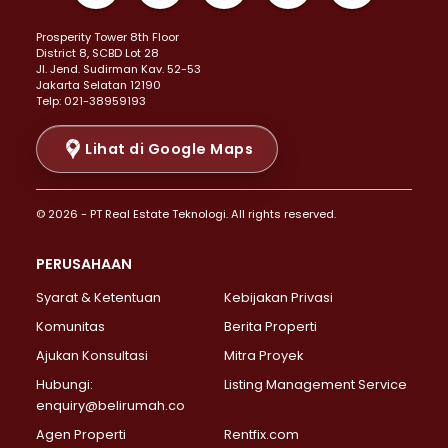
Properti Dijual di Kemayoran >
Prosperity Tower 8th Floor
Properti Dijual di Menteng >
District 8, SCBD Lot 28
Properti Dijual di Senen >
JI. Jend. Sudirman Kav. 52-53
Jakarta Selatan 12190
Properti Dijual di Tanah Abang >
Telp: 021-38959193
Properti Dijual di Cikini >
Properti Dijual di Kramat >
Lihat di Google Maps
Properti Dijual di Pasar Baru >
Properti Dijual di Bendungan Hilir >
© 2026 - PT Real Estate Teknologi. All rights reserved.
Properti Dijual di Jakarta Selatan >
Properti Dijual di Cilandak >
PERUSAHAAN
Properti Dijual di Lebak Bulus >
Syarat & Ketentuan
Kebijakan Privasi
Properti Dijual di Gandaria Selatan >
Properti Dijual di Pondok Labu >
Komunitas
Berita Properti
Properti Dijual di Cipete Selatan >
Ajukan Konsultasi
Mitra Proyek
Properti Dijual di Jagakarsa >
Hubungi:
Listing Management Service
Properti Dijual di Lenteng Agung >
enquiry@belirumah.co
Properti Dijual di Senayan >
Agen Properti
Rentfix.com
Properti Dijual di Pondok Pinang >