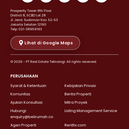
Properti Dijual di Kemayoran >
Prosperity Tower 8th Floor
Properti Dijual di Menteng >
District 8, SCBD Lot 28
Properti Dijual di Senen >
JI. Jend. Sudirman Kav. 52-53
Jakarta Selatan 12190
Properti Dijual di Tanah Abang >
Telp: 021-38959193
Properti Dijual di Cikini >
Properti Dijual di Kramat >
Lihat di Google Maps
Properti Dijual di Pasar Baru >
Properti Dijual di Bendungan Hilir >
© 2026 - PT Real Estate Teknologi. All rights reserved.
Properti Dijual di Jakarta Selatan >
Properti Dijual di Cilandak >
PERUSAHAAN
Properti Dijual di Lebak Bulus >
Syarat & Ketentuan
Kebijakan Privasi
Properti Dijual di Gandaria Selatan >
Properti Dijual di Pondok Labu >
Komunitas
Berita Properti
Properti Dijual di Cipete Selatan >
Ajukan Konsultasi
Mitra Proyek
Properti Dijual di Jagakarsa >
Hubungi:
Listing Management Service
Properti Dijual di Lenteng Agung >
enquiry@belirumah.co
Properti Dijual di Senayan >
Agen Properti
Rentfix.com
Properti Dijual di Pondok Pinang >