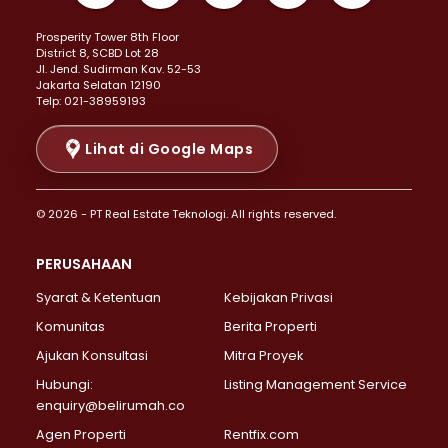
Properti Dijual di Kemayoran >
Prosperity Tower 8th Floor
Properti Dijual di Menteng >
District 8, SCBD Lot 28
Properti Dijual di Senen >
JI. Jend. Sudirman Kav. 52-53
Jakarta Selatan 12190
Properti Dijual di Tanah Abang >
Telp: 021-38959193
Properti Dijual di Cikini >
Properti Dijual di Kramat >
Lihat di Google Maps
Properti Dijual di Pasar Baru >
Properti Dijual di Bendungan Hilir >
© 2026 - PT Real Estate Teknologi. All rights reserved.
Properti Dijual di Jakarta Selatan >
Properti Dijual di Cilandak >
PERUSAHAAN
Properti Dijual di Lebak Bulus >
Syarat & Ketentuan
Kebijakan Privasi
Properti Dijual di Gandaria Selatan >
Properti Dijual di Pondok Labu >
Komunitas
Berita Properti
Properti Dijual di Cipete Selatan >
Ajukan Konsultasi
Mitra Proyek
Properti Dijual di Jagakarsa >
Hubungi:
Listing Management Service
Properti Dijual di Lenteng Agung >
enquiry@belirumah.co
Properti Dijual di Senayan >
Agen Properti
Rentfix.com
Properti Dijual di Pondok Pinang >