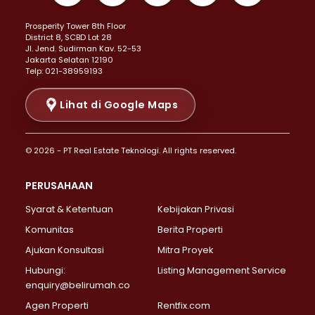
Properti Dijual di Kemayoran >
Prosperity Tower 8th Floor
Properti Dijual di Menteng >
District 8, SCBD Lot 28
Properti Dijual di Senen >
JI. Jend. Sudirman Kav. 52-53
Jakarta Selatan 12190
Properti Dijual di Tanah Abang >
Telp: 021-38959193
Properti Dijual di Cikini >
Properti Dijual di Kramat >
Lihat di Google Maps
Properti Dijual di Pasar Baru >
Properti Dijual di Bendungan Hilir >
© 2026 - PT Real Estate Teknologi. All rights reserved.
Properti Dijual di Jakarta Selatan >
Properti Dijual di Cilandak >
PERUSAHAAN
Properti Dijual di Lebak Bulus >
Syarat & Ketentuan
Kebijakan Privasi
Properti Dijual di Gandaria Selatan >
Properti Dijual di Pondok Labu >
Komunitas
Berita Properti
Properti Dijual di Cipete Selatan >
Ajukan Konsultasi
Mitra Proyek
Properti Dijual di Jagakarsa >
Hubungi:
Listing Management Service
Properti Dijual di Lenteng Agung >
enquiry@belirumah.co
Properti Dijual di Senayan >
Agen Properti
Rentfix.com
Properti Dijual di Pondok Pinang >