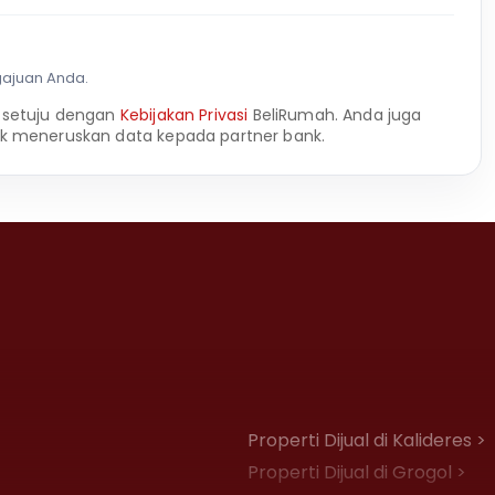
gajuan Anda.
 setuju dengan
Kebijakan Privasi
BeliRumah. Anda juga
k meneruskan data kepada partner bank.
Properti Dijual di Kalideres >
Properti Dijual di Grogol >