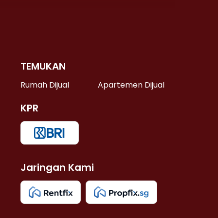
TEMUKAN
 >
Rumah Dijual
Apartemen Dijual
KPR
>
 >
Jaringan Kami
u >
>
 Lama >