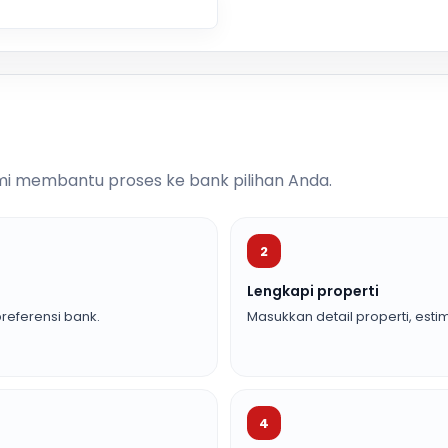
i membantu proses ke bank pilihan Anda.
2
Lengkapi properti
referensi bank.
Masukkan detail properti, estim
4