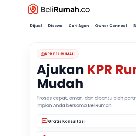
Dijual
Disewa
Cari Agen
Owner Connect
B
KPR BELIRUMAH
Ajukan
KPR R
Mudah
Proses cepat, aman, dan dibantu oleh part
impian Anda bersama BeliRumah.
Gratis Konsultasi