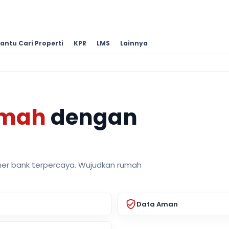
antu Cari Properti
KPR
LMS
Lainnya
umah
dengan
ner bank terpercaya. Wujudkan rumah
Data Aman