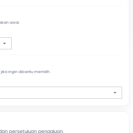
akan awal.
jika ingin dibantu memilih.
 dan persetujuan pengajuan.