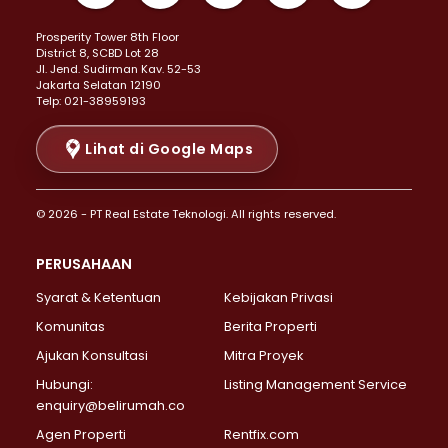
Properti Dijual di Kemayoran >
Prosperity Tower 8th Floor
Properti Dijual di Menteng >
District 8, SCBD Lot 28
Properti Dijual di Senen >
JI. Jend. Sudirman Kav. 52-53
Jakarta Selatan 12190
Properti Dijual di Tanah Abang >
Telp: 021-38959193
Properti Dijual di Cikini >
Properti Dijual di Kramat >
Lihat di Google Maps
Properti Dijual di Pasar Baru >
Properti Dijual di Bendungan Hilir >
© 2026 - PT Real Estate Teknologi. All rights reserved.
Properti Dijual di Jakarta Selatan >
Properti Dijual di Cilandak >
PERUSAHAAN
Properti Dijual di Lebak Bulus >
Syarat & Ketentuan
Kebijakan Privasi
Properti Dijual di Gandaria Selatan >
Properti Dijual di Pondok Labu >
Komunitas
Berita Properti
Properti Dijual di Cipete Selatan >
Ajukan Konsultasi
Mitra Proyek
Properti Dijual di Jagakarsa >
Hubungi:
Listing Management Service
Properti Dijual di Lenteng Agung >
enquiry@belirumah.co
Properti Dijual di Senayan >
Agen Properti
Rentfix.com
Properti Dijual di Pondok Pinang >