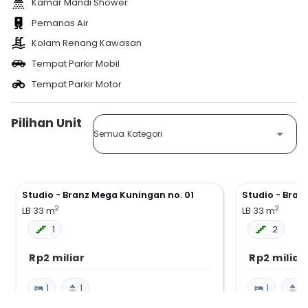
Kamar Mandi Shower
Pemanas Air
Kolam Renang Kawasan
Tempat Parkir Mobil
Tempat Parkir Motor
Pilihan Unit
Semua Kategori
Studio - Branz Mega Kuningan no. 01
Studio - Bran
2
2
LB 33
m
LB 33
m
1
2
Rp2 miliar
Rp2 miliar
1
1
1
1