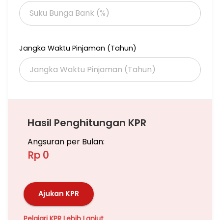
Commercial Area, Sky Garden, Outdoor Pool, Jacuzzi, Yoga
Studio, Fitness, Sky Lounge, Restaurant dll.
Why Branz Mega Kuningan?
Jangka Waktu Pinjaman (Tahun)
- Memiliki konsep yang “Metropolitan Oasis” yang memberikan
suasana berbeda dengan apartemen tengah kota lainnya
- Lokasi Strategis di tengah kawasan CBD Mega Kuningan
- Dibangun oleh developer besar yang terkemuka dan
terpercaya
- Unit Semi Furnish dilengkapi dengan lantai marmer, kitchen
set, water heater, AC dan wardrobe.
Hasil Penghitungan KPR
Angsuran per Bulan:
Rp 0
Ajukan KPR
Pelajari KPR Lebih Lanjut