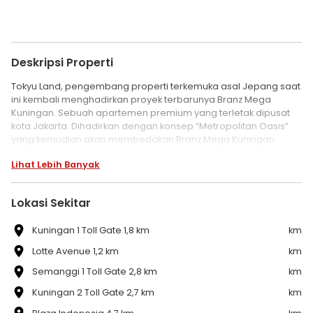
Deskripsi Properti
Tokyu Land, pengembang properti terkemuka asal Jepang saat
ini kembali menghadirkan proyek terbarunya Branz Mega
Kuningan. Sebuah apartemen premium yang terletak dipusat
kota Jakarta. Dihadirkan dengan konsep “Metropolitan Oasis”
yang kemudian akan membedakan Branz Mega Kuningan
dengan apartemen lain yang ada di sekitarnya.
Lihat Lebih Banyak
Dibangun oleh developer asal Jepang yang sudah terkenal
kematangannya dalam pembangunan residensial, bangunan
Lokasi Sekitar
dari Branz Mega Kuningan juga akan didesain sesuai dengan
standar kualitas yang tinggi.
Kuningan 1 Toll Gate 1,8 km
km
Terletak di lokasi dan akses apartemen Branz Mega Kuningan.
Lotte Avenue 1,2 km
km
Branz Mega Kuningan terletak di lokasi strategis yang dapat
Semanggi 1 Toll Gate 2,8 km
km
diakeses dari Jl. Gatot Subroto, Jl. Satrio maupun Jl. Mega
Kuningan.
Kuningan 2 Toll Gate 2,7 km
km
Berada di pusat CBD Mega Kuningan, Branz dikelilingi oleh