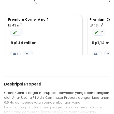
Premium Corner A no. 1
Premium Corne
2
2
LB 43
m
LB 43
m
1
2
Rp1,14 miliar
Rp1,14 mili
1
1
1
1
Deskripsi Properti
Grand Central Bogor merupakan kawasan yang dikembangkan
oleh Anak Usaha PT Adhi Commuter Properti dengan luas lahan
0,5 Ha dan pendekatan pengembangan yang
bersifat compact. Rencana pengembangan mengadaptasi
tata ruang campuran (mixed use) dan memaksimalkan