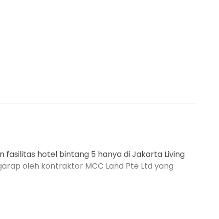
asilitas hotel bintang 5 hanya di Jakarta Living
garap oleh kontraktor MCC Land Pte Ltd yang
ational eco-apartment serta dining & play
,8 hektare dengan luas bangunan megah 200.000