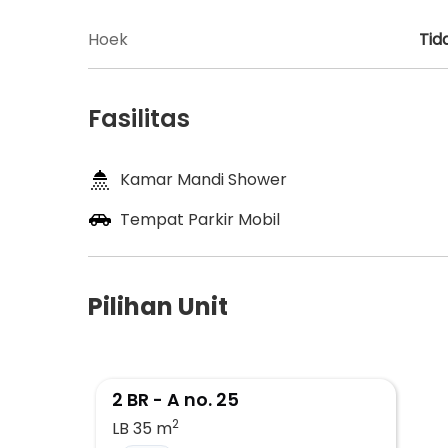
Hoek
Tid
Fasilitas
Kamar Mandi Shower
Tempat Parkir Mobil
Pilihan Unit
2 BR - A no. 25
2
LB 35
m