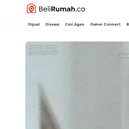
Dijual
Disewa
Cari Agen
Owner Connect
B