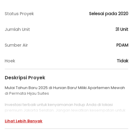
Status Proyek
Selesai pada 2020
Jumlah Unit
31 Unit
Sumber Air
PDAM
Hoek
Tidak
Deskripsi Proyek
Mulai Tahun Baru 2025 di Hunian Baru! Miliki Apartemen Mewah
di Permata Hijau Suites
Investasi terbaik untuk kenyamanan hidup Anda di lokasi
premium Jakarta Selatan. Jangan lewatkan kesempatan untuk
memiliki hunian yang menggabungkan kemewahan,
Lihat Lebih Banyak
kenyamanan, dan aksesibilitas terbaik!
Poin Utama: