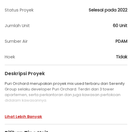
Status Proyek
Selesai pada 2022
Jumlah Unit
60 Unit
Sumber Air
PDAM
Hoek
Tidak
Deskripsi Proyek
Puri Orchard merupakan proyek mix used terbaru dari Serenity
Group selaku developer Puri Orchard. Terdiri dari 3 tower
apartemen, serta perkantoran dan juga kawasan pertokoan
didalam kawasannya.
Tempat Tepat Dimana Anda Bersama Keluarga, Sebuah oase
Lihat Lebih Banyak
ketenangan telah hadir. Dengan rangkaian tiga menara
apartemen, perkantoran, serta pertokoan. Apartemen Puri
Orchard mempersembahkan kemewahan hidup kota yang