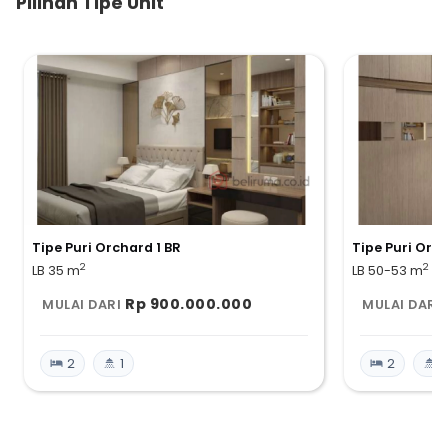
Pilihan Tipe Unit
disempurnakan oleh ketenangan dan kenyamanan hidup untuk
dinikmati keluarga Anda.
Tipe Puri Orchard 1 BR
Tipe Puri Orch
2
2
LB 35
m
LB 50-53
m
Rp 900.000.000
MULAI DARI
MULAI DARI
2
1
2
2