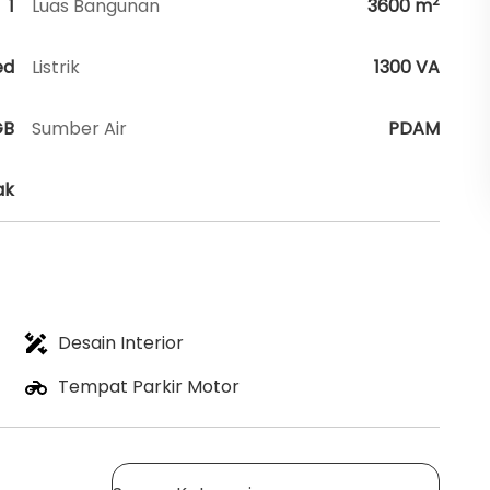
2
1
Luas Bangunan
3600
m
ed
Listrik
1300 VA
GB
Sumber Air
PDAM
ak
Desain Interior
Tempat Parkir Motor