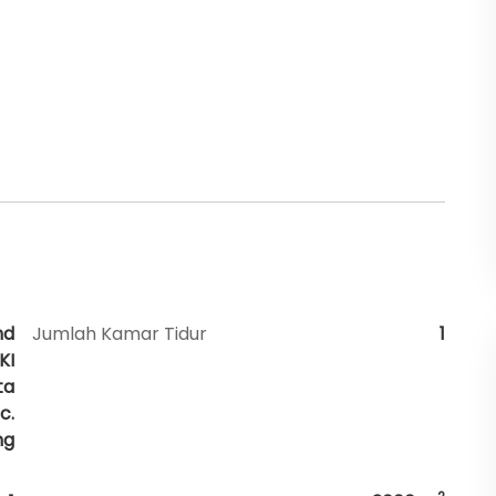
nd
Jumlah Kamar Tidur
1
KI
ta
c.
ng