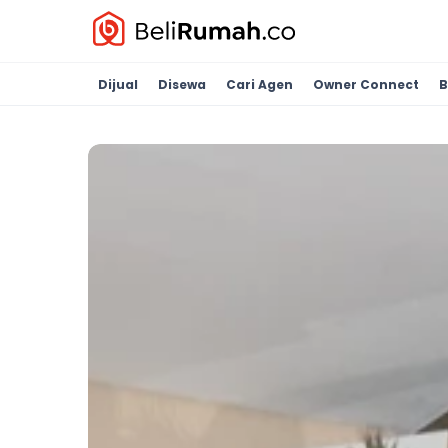
Dijual
Disewa
Cari Agen
Owner Connect
B