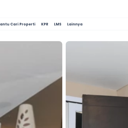
antu Cari Properti
KPR
LMS
Lainnya