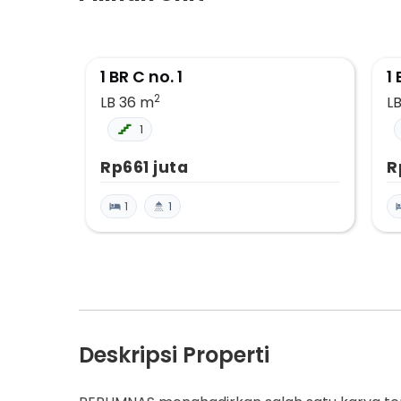
1 BR C no. 1
1
2
LB 36
m
L
1
Rp661 juta
R
1
1
Deskripsi Properti