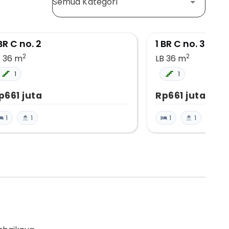
Semua Kategori
 BR C no. 2
1 BR C no. 3
2
2
B 36
m
LB 36
m
1
1
p661 juta
Rp661 juta
1
1
1
1