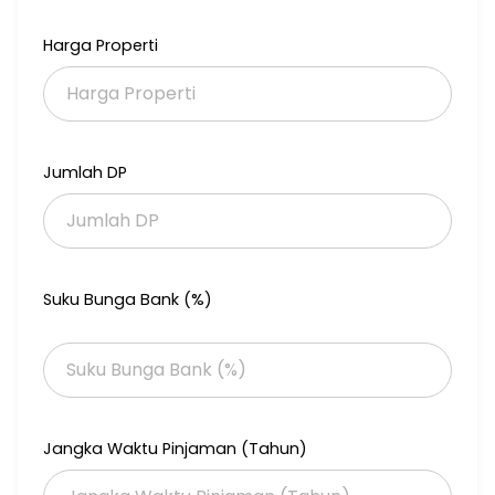
Mesin cuci
Sofa
Harga Properti
Ac 3 Daikin
Pemanas heater
Kitchen set
Microwave
Dispenser
Jumlah DP
Lantai Tengah
View
Kolam Renang
Sertifikat
SHM - Sertifikat Hak Milik
Suku Bunga Bank (%)
Listrik
3500 watt
Sarana & Prasarana
Security 24 jam
Kolam Renang
Jangka Waktu Pinjaman (Tahun)
Fitness
Gathering Room
Tempat BBQ