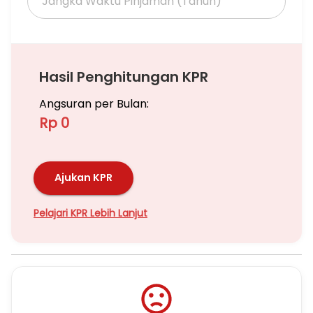
Parking lot
Hadap Kolam Renang
dan Jalan Raya
Hasil Penghitungan KPR
Harga Rp 1.750.000.000
Angsuran per Bulan:
minat segera hubungi :
Glodia
Rp 0
0818717991
Ajukan KPR
Pelajari KPR Lebih Lanjut