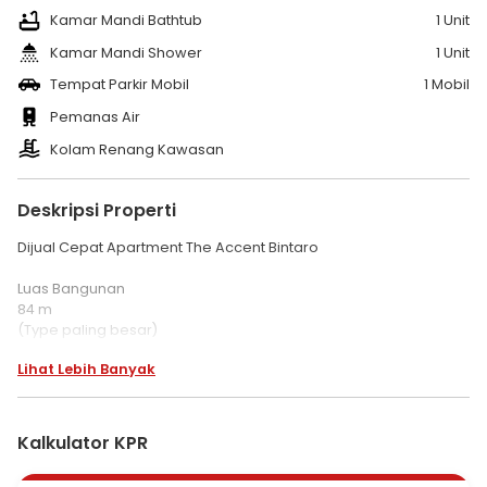
Kamar Mandi Bathtub
1 Unit
Kamar Mandi Shower
1 Unit
Tempat Parkir Mobil
1 Mobil
Pemanas Air
Kolam Renang Kawasan
Deskripsi Properti
Dijual Cepat Apartment The Accent Bintaro
Luas Bangunan
84 m
(Type paling besar)
2 Kamar tidur
Lihat Lebih Banyak
1 Kamar Mandi
Interior:
TV 2 unit
Kalkulator KPR
Kulkas
Tempat tidur