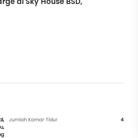
rge di Sky House BSD,
i,
Jumlah Kamar Tidur
4
u,
ng