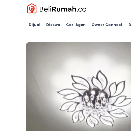
Dijual
Disewa
Cari Agen
Owner Connect
B