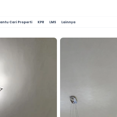
antu Cari Properti
KPR
LMS
Lainnya