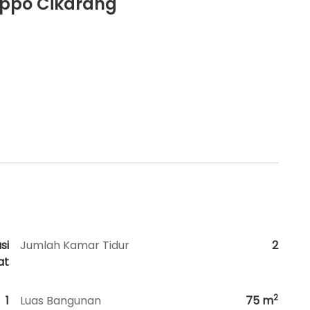
ippo Cikarang
si
Jumlah Kamar Tidur
2
at
2
1
Luas Bangunan
75
m