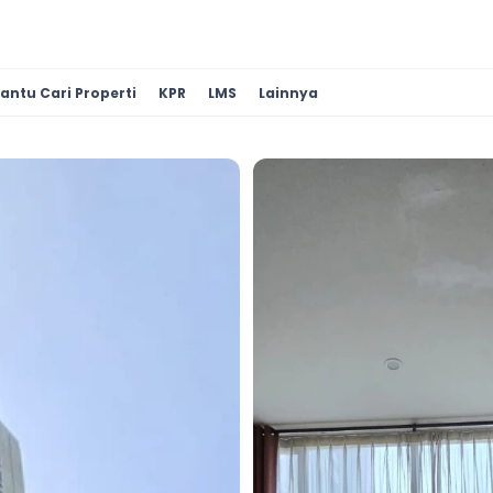
antu Cari Properti
KPR
LMS
Lainnya