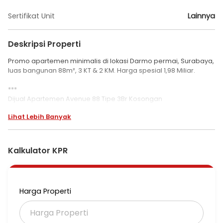
Sertifikat Unit
Lainnya
Deskripsi Properti
Promo apartemen minimalis di lokasi Darmo permai, Surabaya,
luas bangunan 88m², 3 KT & 2 KM. Harga spesial 1,98 Miliar.
***
Dijual Apartemen Avenue 88 Tipe 3Br Kosongan
Lihat Lebih Banyak
Apartemen di Darmo permai.
Temukan apartemen 1 lantai yang modern ini, dijual
menawarkan lingkungan fasilitas yang lengkap, cocok untuk
Kalkulator KPR
Anda yang menginginkan hunian aman.
Spesifikasi Utama Properti:
- Kamar Tidur: 3
Harga Properti
- Kamar Mandi: 2
- Sertifikat: PPJB
- Kondisi Perabotan: Unfurnished