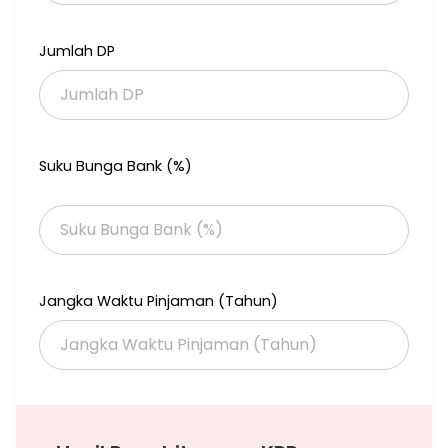
Dilengkapi dengan:
Jumlah DP
- Wastafel.
- Kolam Renang.
- Kolam Renang.
Fitur unggulan:
Suku Bunga Bank (%)
- Siap Huni.
- Bebas Banjir.
- Dekat Universitas.
- Dekat Tempat Ibadah.
- Dekat Akses Tol.
- Dekat Fasilitas Kesehatan.
- Dekat Pusat Perbelanjaan.
Jangka Waktu Pinjaman (Tahun)
- Lokasi dipusat kota.
- Dekat Pusat Bisnis.
- City View.
- Lokasi Strategis.
- Properti Eksklusif.
Terletak di Darmo permai, apartemen ini memberikan
kemudahan akses ke berbagai fasilitas menarik.