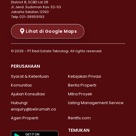
District 8, SCBD Lot 28
Properti Dijual di Senen >
JI. Jend. Sudirman Kav. 52-53
Jakarta Selatan 12190
Properti Dijual di Tanah Abang >
Telp: 021-38959193
Properti Dijual di Cikini >
Properti Dijual di Kramat >
Lihat di Google Maps
Properti Dijual di Pasar Baru >
Properti Dijual di Bendungan Hilir >
© 2026 - PT Real Estate Teknologi. All rights reserved.
Properti Dijual di Jakarta Selatan >
Properti Dijual di Cilandak >
PERUSAHAAN
Properti Dijual di Lebak Bulus >
Syarat & Ketentuan
Kebijakan Privasi
Properti Dijual di Gandaria Selatan >
Properti Dijual di Pondok Labu >
Komunitas
Berita Properti
Properti Dijual di Cipete Selatan >
Ajukan Konsultasi
Mitra Proyek
Properti Dijual di Jagakarsa >
Hubungi:
Listing Management Service
Properti Dijual di Lenteng Agung >
enquiry@belirumah.co
Properti Dijual di Senayan >
Agen Properti
Rentfix.com
Properti Dijual di Pondok Pinang >
Properti Dijual di Kebayoran Lama >
TEMUKAN
Properti Dijual di Kebayoran Baru >