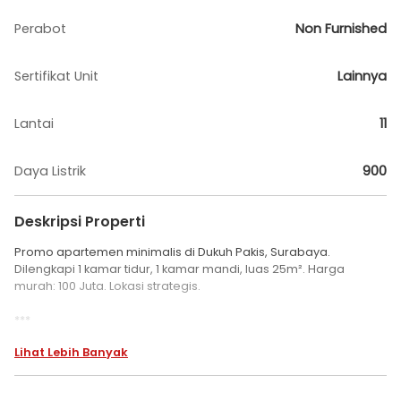
Perabot
Non Furnished
Sertifikat Unit
Lainnya
Lantai
11
Daya Listrik
900
Deskripsi Properti
Promo apartemen minimalis di Dukuh Pakis, Surabaya.
Dilengkapi 1 kamar tidur, 1 kamar mandi, luas 25m². Harga
murah: 100 Juta. Lokasi strategis.
***
Apartemen Puncak Permai Tipe Studio Harga Murah
Lihat Lebih Banyak
.unfurnished
*TERMURAH ‼️‼️‼️