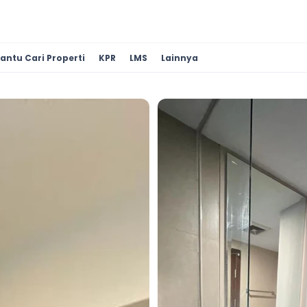
antu Cari Properti
KPR
LMS
Lainnya