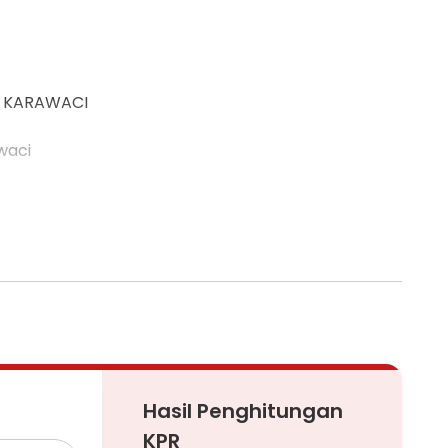
O KARAWACI
waci
Hasil Penghitungan
eli/sewa properti Anda
KPR