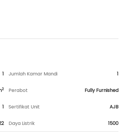
1
Jumlah Kamar Mandi
1
2
m
Perabot
Fully Furnished
1
Sertifikat Unit
AJB
22
Daya Listrik
1500