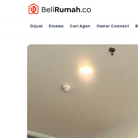
Dijual
Disewa
Cari Agen
Owner Connect
B