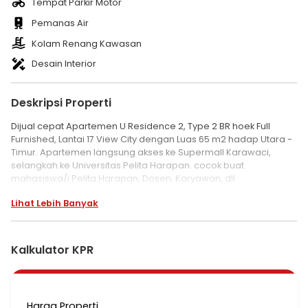
Tempat Parkir Motor
Pemanas Air
Kolam Renang Kawasan
Desain Interior
Deskripsi Properti
Dijual cepat Apartemen U Residence 2, Type 2 BR hoek Full
Furnished, Lantai 17 View City dengan Luas 65 m2 hadap Utara -
Timur. Apartemen langsung akses ke Supermall Karawaci,
selangkah ke Universitas Pelita Harapan. cocok buat
mahasiswa/i Pelita Harapan, Dosen, Karyawan, dll.
Lihat Lebih Banyak
Harga Apartemen dijual: 950 juta nego
Note: kondisi tersewa SD Desember 2026.
Keunggulan - Keunggulan:
Kalkulator KPR
1. Lokasi Strategis dekat dengan tol Jakarta Merak exit Karawaci
2. 30 Menit ke Bandara Soekarno Hatta
3. Selangkah ke Supermall Karawaci Mall
Harga Properti