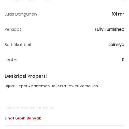
2
Luas Bangunan
101
m
Perabot
Fully Furnished
Sertifikat Unit
Lainnya
Lantai
0
Deskripsi Properti
Dijual Cepat Apartemen Bellezza Tower Versailles
Jalan Permata Hijau No 34
Lihat Lebih Banyak
Grogol Utara, Kebayoran Lama