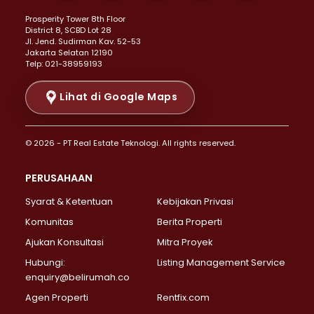
Properti Dijual di Kemayoran >
Prosperity Tower 8th Floor
Properti Dijual di Menteng >
District 8, SCBD Lot 28
Properti Dijual di Senen >
JI. Jend. Sudirman Kav. 52-53
Jakarta Selatan 12190
Properti Dijual di Tanah Abang >
Telp: 021-38959193
Properti Dijual di Cikini >
Properti Dijual di Kramat >
Lihat di Google Maps
Properti Dijual di Pasar Baru >
Properti Dijual di Bendungan Hilir >
© 2026 - PT Real Estate Teknologi. All rights reserved.
Properti Dijual di Jakarta Selatan >
Properti Dijual di Cilandak >
PERUSAHAAN
Properti Dijual di Lebak Bulus >
Syarat & Ketentuan
Kebijakan Privasi
Properti Dijual di Gandaria Selatan >
Properti Dijual di Pondok Labu >
Komunitas
Berita Properti
Properti Dijual di Cipete Selatan >
Ajukan Konsultasi
Mitra Proyek
Properti Dijual di Jagakarsa >
Hubungi:
Listing Management Service
Properti Dijual di Lenteng Agung >
enquiry@belirumah.co
Properti Dijual di Senayan >
Agen Properti
Rentfix.com
Properti Dijual di Pondok Pinang >