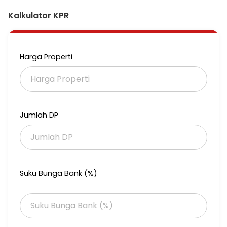
Lantai 10
Kalkulator KPR
Luas Bangunan 101m2
2 Bedrooms
Harga Properti
2 Bathrooms
Full Furnished
City View
Jumlah DP
Facility:
Food Hall supermarket, 24-hours security, fire tender,
Restaurants, shop on the Bellezza arcade, gym, saloon, tennis
Suku Bunga Bank (%)
court, indoor table tennis court, indoor badminton court, fitness
club and function hall.
Dijual Cepat, Harga Rp 3M nego