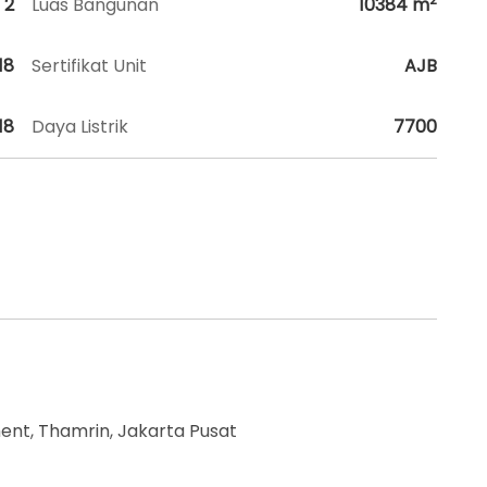
2
Luas Bangunan
10384
m
18
Sertifikat Unit
AJB
18
Daya Listrik
7700
nt, Thamrin, Jakarta Pusat