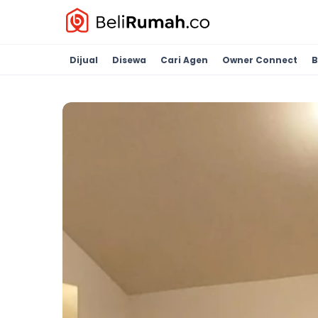
Dijual
Disewa
Cari Agen
Owner Connect
B