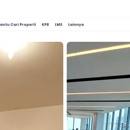
antu Cari Properti
KPR
LMS
Lainnya