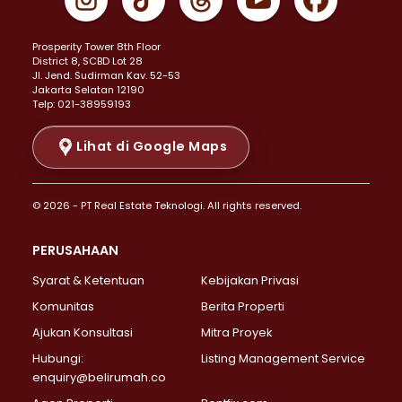
Properti Dijual di Johar Baru >
Properti Dijual di Kemayoran >
Prosperity Tower 8th Floor
Properti Dijual di Menteng >
District 8, SCBD Lot 28
Properti Dijual di Senen >
JI. Jend. Sudirman Kav. 52-53
Jakarta Selatan 12190
Properti Dijual di Tanah Abang >
Telp: 021-38959193
Properti Dijual di Cikini >
Properti Dijual di Kramat >
Lihat di Google Maps
Properti Dijual di Pasar Baru >
Properti Dijual di Bendungan Hilir >
© 2026 - PT Real Estate Teknologi. All rights reserved.
Properti Dijual di Jakarta Selatan >
Properti Dijual di Cilandak >
PERUSAHAAN
Properti Dijual di Lebak Bulus >
Syarat & Ketentuan
Kebijakan Privasi
Properti Dijual di Gandaria Selatan >
Properti Dijual di Pondok Labu >
Komunitas
Berita Properti
Properti Dijual di Cipete Selatan >
Ajukan Konsultasi
Mitra Proyek
Properti Dijual di Jagakarsa >
Hubungi:
Listing Management Service
Properti Dijual di Lenteng Agung >
enquiry@belirumah.co
Properti Dijual di Senayan >