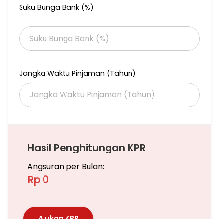
Suku Bunga Bank (%)
8 Menit ke Azhari Islamic School
10 Menit ke Universitas Sahid
5 Menit Siloam Semanggi
10 Menit ke MMC Hospital
Jika anda butuh titip Jual/Sewa apartemen, rumah, ruko,
gedung dan tanah bisa hubungi saya. Saya bisa bantu
Jangka Waktu Pinjaman (Tahun)
memasarkan unit anda.
Hubungi
Emil Venomas (Aa)
Hasil Penghitungan KPR
Angsuran per Bulan:
Rp 0
Ajukan KPR