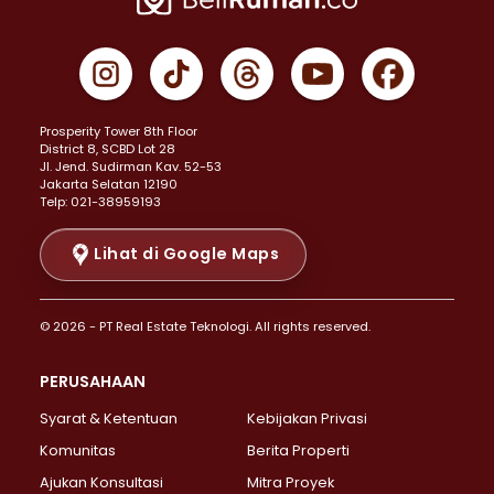
Properti Dijual di Cempaka Putih >
Properti Dijual di Gambir >
Properti Dijual di Johar Baru >
Properti Dijual di Kemayoran >
Prosperity Tower 8th Floor
Properti Dijual di Menteng >
District 8, SCBD Lot 28
Properti Dijual di Senen >
JI. Jend. Sudirman Kav. 52-53
Jakarta Selatan 12190
Properti Dijual di Tanah Abang >
Telp: 021-38959193
Properti Dijual di Cikini >
Properti Dijual di Kramat >
Lihat di Google Maps
Properti Dijual di Pasar Baru >
Properti Dijual di Bendungan Hilir >
© 2026 - PT Real Estate Teknologi. All rights reserved.
Properti Dijual di Jakarta Selatan >
Properti Dijual di Cilandak >
PERUSAHAAN
Properti Dijual di Lebak Bulus >
Syarat & Ketentuan
Kebijakan Privasi
Properti Dijual di Gandaria Selatan >
Properti Dijual di Pondok Labu >
Komunitas
Berita Properti
Properti Dijual di Cipete Selatan >
Ajukan Konsultasi
Mitra Proyek