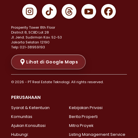
Properti Dijual di Gambir >
Properti Dijual di Johar Baru >
Properti Dijual di Kemayoran >
Prosperity Tower 8th Floor
Properti Dijual di Menteng >
District 8, SCBD Lot 28
Properti Dijual di Senen >
JI. Jend. Sudirman Kav. 52-53
Jakarta Selatan 12190
Properti Dijual di Tanah Abang >
Telp: 021-38959193
Properti Dijual di Cikini >
Properti Dijual di Kramat >
Lihat di Google Maps
Properti Dijual di Pasar Baru >
Properti Dijual di Bendungan Hilir >
© 2026 - PT Real Estate Teknologi. All rights reserved.
Properti Dijual di Jakarta Selatan >
Properti Dijual di Cilandak >
PERUSAHAAN
Properti Dijual di Lebak Bulus >
Syarat & Ketentuan
Kebijakan Privasi
Properti Dijual di Gandaria Selatan >
Properti Dijual di Pondok Labu >
Komunitas
Berita Properti
Properti Dijual di Cipete Selatan >
Ajukan Konsultasi
Mitra Proyek
Properti Dijual di Jagakarsa >
Hubungi:
Listing Management Service
Properti Dijual di Lenteng Agung >