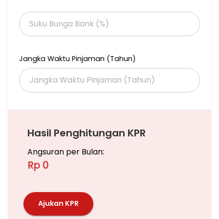
Stasiun kereta Rawa Buntu,
dan berbagai rute transportasi umum lainnya.
Jika anda butuh titip Jual/Sewa Apartemen ,Rumah, Ruko,
Gedung dan Tanah Bisa hubungi saya, Saya siap bantu
memasarkan unit anda
Jangka Waktu Pinjaman (Tahun)
Hubungi
Subianto Venomas (Jej)
Hasil Penghitungan KPR
Angsuran per Bulan:
Rp 0
Ajukan KPR