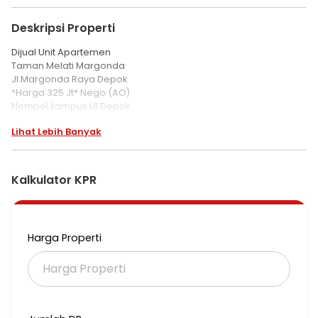
Deskripsi Properti
Dijual Unit Apartemen
Taman Melati Margonda
Jl.Margonda Raya Depok
*Harga 325 Jt* Nego (AO)
Nempel kampus UI Depok
dan stasiun KRL kampus UI.
Lihat Lebih Banyak
Tipe Studio
Lantai 10, Tower A
Fully Furnished
Luas 23.5 m2
Kalkulator KPR
*Surat SHMRS*
wa.me/6281218587242
TML 054
Harga Properti