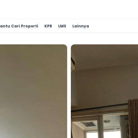
antu Cari Properti
KPR
LMS
Lainnya