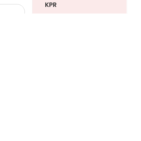
KPR
Angsuran per Bulan:
Rp 0
Pinjaman
Ajukan KPR
Pelajari KPR Lebih Lanjut