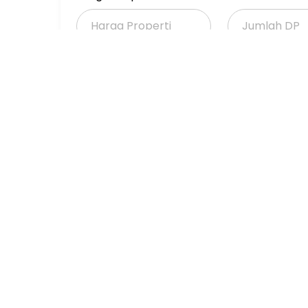
Suku Bunga Bank (%)
Jangka Waktu 
(Tahun)
Properti Dijual
Properti Dijual di Jakarta >