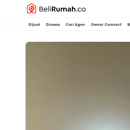
Dijual
Disewa
Cari Agen
Owner Connect
B