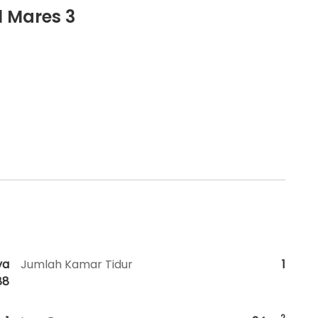
 Mares 3
ya
Jumlah Kamar Tidur
1
88
2