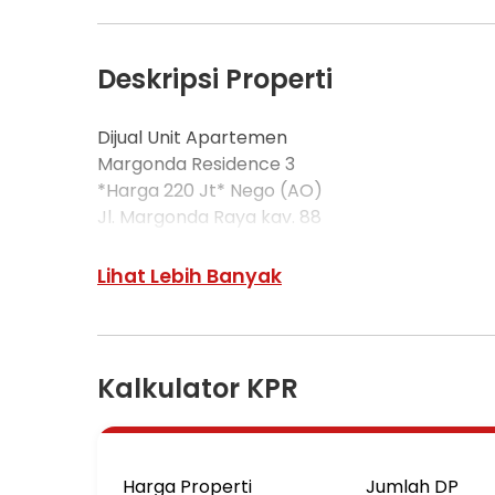
Deskripsi Properti
Dijual Unit Apartemen
Margonda Residence 3
*Harga 220 Jt* Nego (AO)
Jl. Margonda Raya kav. 88
Kota Depok
Kawasan D Mall
Lihat Lebih Banyak
Lantai 8, Luas 24 m2
Tipe Studio, Fully Furnished
MRS 332
Kalkulator KPR
Harga Properti
Jumlah DP