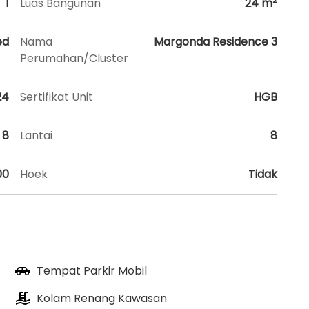
1
Luas Bangunan
24
m
ed
Nama
Margonda Residence 3
Perumahan/Cluster
24
Sertifikat Unit
HGB
8
Lantai
8
00
Hoek
Tidak
Tempat Parkir Mobil
Kolam Renang Kawasan