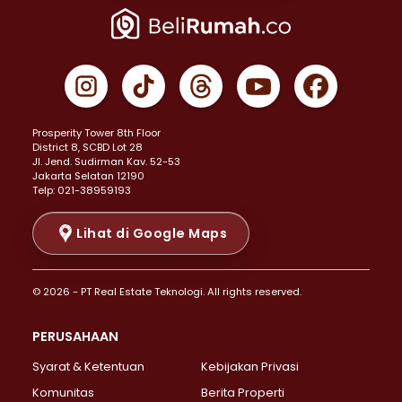
Properti Dijual di Jakarta Pusat >
Properti Dijual di Cempaka Putih >
Properti Dijual di Gambir >
Properti Dijual di Johar Baru >
Properti Dijual di Kemayoran >
Prosperity Tower 8th Floor
Properti Dijual di Menteng >
District 8, SCBD Lot 28
Properti Dijual di Senen >
JI. Jend. Sudirman Kav. 52-53
Jakarta Selatan 12190
Properti Dijual di Tanah Abang >
Telp: 021-38959193
Properti Dijual di Cikini >
Properti Dijual di Kramat >
Lihat di Google Maps
Properti Dijual di Pasar Baru >
Properti Dijual di Bendungan Hilir >
© 2026 - PT Real Estate Teknologi. All rights reserved.
Properti Dijual di Jakarta Selatan >
Properti Dijual di Cilandak >
PERUSAHAAN
Properti Dijual di Lebak Bulus >
Syarat & Ketentuan
Kebijakan Privasi
Properti Dijual di Gandaria Selatan >
Properti Dijual di Pondok Labu >
Komunitas
Berita Properti