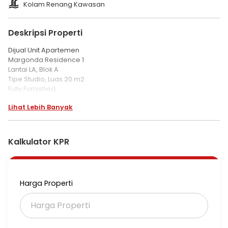
Kolam Renang Kawasan
Deskripsi Properti
Dijual Unit Apartemen
Margonda Residence 1
Lantai LA, Blok A
Tipe Studio, Luas 20 m2
Fully Furnished,
*Surat SHMRS*
Lihat Lebih Banyak
*Harga 150 Juta* nego (A1TM)
MRS 1138
Kalkulator KPR
Harga Properti