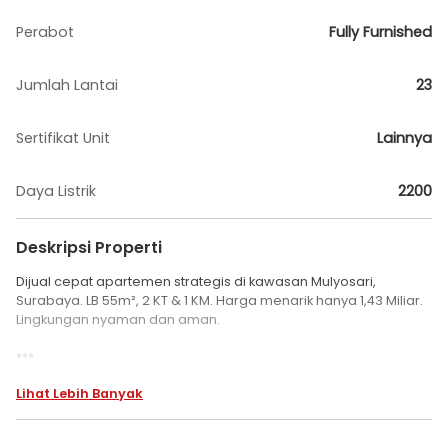
Perabot
Fully Furnished
Jumlah Lantai
23
Sertifikat Unit
Lainnya
Daya Listrik
2200
Deskripsi Properti
Dijual cepat apartemen strategis di kawasan Mulyosari,
Surabaya. LB 55m², 2 KT & 1 KM. Harga menarik hanya 1,43 Miliar.
Lingkungan nyaman dan aman.
***
Dijual Apartment Amor Siap Huni Full Furnished
Lihat Lebih Banyak
Apartemen di Mulyosari.