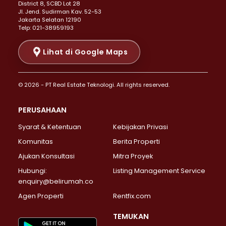
District 8, SCBD Lot 28
Properti Dijual di Senen >
JI. Jend. Sudirman Kav. 52-53
Jakarta Selatan 12190
Properti Dijual di Tanah Abang >
Telp: 021-38959193
Properti Dijual di Cikini >
Properti Dijual di Kramat >
Lihat di Google Maps
Properti Dijual di Pasar Baru >
Properti Dijual di Bendungan Hilir >
© 2026 - PT Real Estate Teknologi. All rights reserved.
Properti Dijual di Jakarta Selatan >
Properti Dijual di Cilandak >
PERUSAHAAN
Properti Dijual di Lebak Bulus >
Syarat & Ketentuan
Kebijakan Privasi
Properti Dijual di Gandaria Selatan >
Properti Dijual di Pondok Labu >
Komunitas
Berita Properti
Properti Dijual di Cipete Selatan >
Ajukan Konsultasi
Mitra Proyek
Properti Dijual di Jagakarsa >
Hubungi:
Listing Management Service
Properti Dijual di Lenteng Agung >
enquiry@belirumah.co
Properti Dijual di Senayan >
Agen Properti
Rentfix.com
Properti Dijual di Pondok Pinang >
Properti Dijual di Kebayoran Lama >
TEMUKAN
Properti Dijual di Kebayoran Baru >