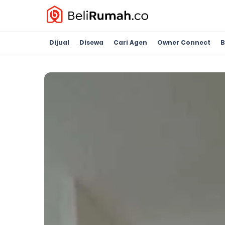
Dijual
Disewa
Cari Agen
Owner Connect
B