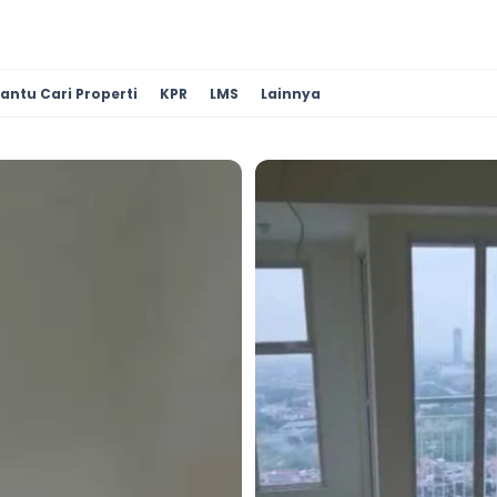
antu Cari Properti
KPR
LMS
Lainnya